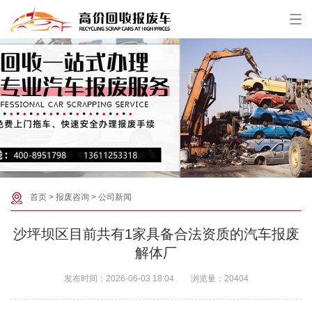
首页
>
报废咨询
>
公司新闻
沙坪坝区目前共有1家具备合法资质的汽车报废
解体厂‌
发布时间：
2026-06-03 18:04
浏览量：
20404