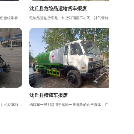
沈丘县危险品运输货车报废
如今买车的人越来越多，于此同时，我们也经常看到路边，停车场以及草丛堆里停着不少僵尸车。要不是车主去了...
危险品运输货车是一种货箱顶部不封闭，排气管前置并装有防火花装置，运送石油化工品、炸药、鞭炮等危险品的...
沈丘县槽罐车报废
事故车辆报废流程：1、准备资料：（1）机动车行驶证（2）机动车登记证；（3）车辆牌照；（4）单位车辆加盖公...
槽罐车一般都是用于运输一些危险的化学液体，在路上我们碰到槽罐车的时候一般都会保持安全距离，槽罐车一旦...