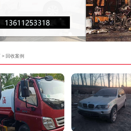
页
>
回收案例